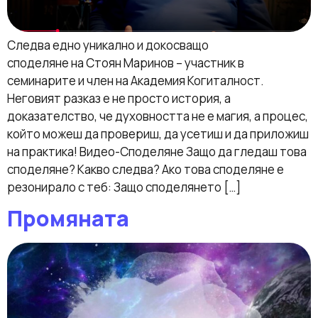
Следва едно уникално и докосващо
споделяне на Стоян Маринов – участник в
семинарите и член на Академия Когиталност.
Неговият разказ е не просто история, а
доказателство, че духовността не е магия, а процес,
който можеш да провериш, да усетиш и да приложиш
на практика! Видео-Споделяне Защо да гледаш това
споделяне? Какво следва? Ако това споделяне е
резонирало с теб: Защо споделянето […]
Промяната