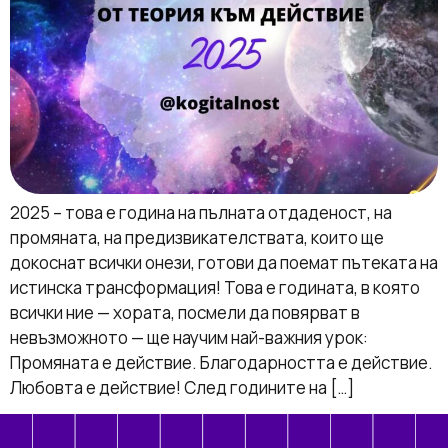
2025 – това е година на пълната отдаденост, на
промяната, на предизвикателствата, които ще
докоснат всички онези, готови да поемат пътеката на
истинска трансформация! Това е годината, в която
всички ние — хората, посмели да повярват в
невъзможното — ще научим най-важния урок:
Промяната е действие. Благодарността е действие.
Любовта е действие! След годините на […]