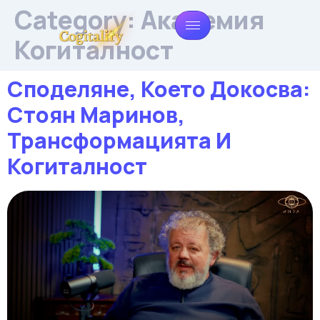
Category:
Академия
Когиталност
Споделяне, Което Докосва:
Стоян Маринов,
Трансформацията И
Когиталност