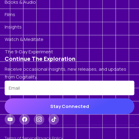
Books & Audio
Films
Insights
Watch & Meditate
The 9-Day Experiment
Continue The Exploration
Receive occasional insights, new releases, and updates
from Cogitality.
Stay Connected
Terms of Service
Privacy Policy