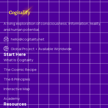
A living exploration of consciousness, information, reality,
and human potential.
hello@cogitality.net
Global Project • Available Worldwide
Start Here
What Is Cogitality
The Cosmic Recipe
The 8 Principles
Interactive Map
Academy
Resources