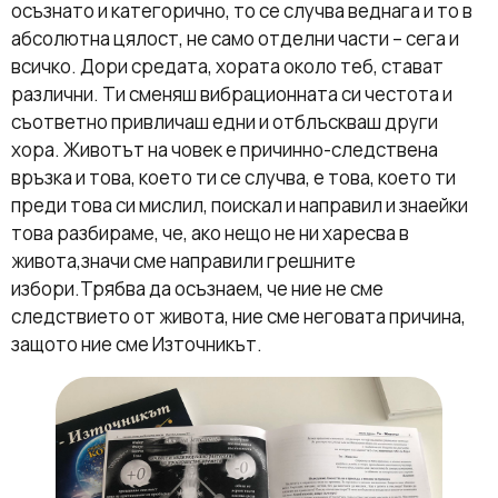
осъзнато и категорично, то се случва веднага и то в
абсолютна цялост, не само отделни части – сега и
всичко. Дори средата, хората около теб, стават
различни. Ти сменяш вибрационната си честота и
съответно привличаш едни и отблъскваш други
хора. Животът на човек е причинно-следствена
връзка и това, което ти се случва, е това, което ти
преди това си мислил, поискал и направил и знаейки
това разбираме, че, ако нещо не ни харесва в
живота,значи сме направили грешните
избори.Трябва да осъзнаем, че ние не сме
следствието от живота, ние сме неговата причина,
защото ние сме Източникът.