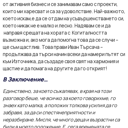
от активния бизнес и се занимавам само с проекти,
които ми харесват и са за удоволствие. Най-важното,
което искам,е да се отдам на усъвършенстването си,
което никак не е малко и лесно. Надявам се и да
направя срещата на хората с Когиталността
възможна и, ако мога да помогна това да се случи –
ще съм щастлив. Това прави Иван Търсача –
продължава да търси начин всеки да намери пътят си
към Източника, да създаде своя свят на хармония и
щастие и да помага на другите да го открият!
В Заключение
…
Единствено, за което съжалявах, в края на този
разговор беше, че всичко за което говорихме, го
знаех като малка, а положих толкова усилия да го
забравя, за да си спестянеприятности и
неразбиране. Мисля, че много деца и възрастни са
били в моето положение. Е, сега времената се