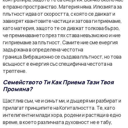
е празно пространство. Материя няма. Илюзията за
плътност идва от скоростта, с която се движат и
завихрят квантовите частици и затова ги приемаме,
като материя, защото те се дивжат толкова бързо,
че преминаването през тях става невъзможно и ние
ги приемаме за плътност. Самите ние сме енергия
задържана в определена честотна
граница.Вибрационно се създава плътност, но това
всъщност е енергия със специфична честота на
трептене.
Семейството Ти Как Приема Тази Твоя
Промяна?
Щастлив съм, че и синът ми, и дъщеря ми разбират и
прилагат принципите на Когиталността. Те, като
интелигентни млади хора, родени и растящи в едно
време, в което различната духовност не е табу,