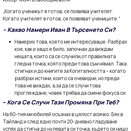
„Когато ученикът е готов, се появява учителят.
Когато учителят е готов, се появяват учениците.“
– Какво Намери Иван В Търсенето Си?
Намерих това, което ме интересуваше. Разбрах
кое, как и защо е било, започнах да виждам
нещата, които са се случили,от правилната
гледна точка, която преди това съм нямал. Така
стигнах и до книгите за Когиталността – когато
разбрах истини, които са очевидни, но преди
това не виждах, а,за да се случи това
проглеждане, човек трябва да смени фокуса си.
–
Кога Се Случи Тази Промяна При Теб?
На 60-тия ми юбилей осъзнах в цялост всичко. Бях в
Тайланд и след едно почти 20-дневно гладуване
успях да стигна до нулевата си точка, където си нищо