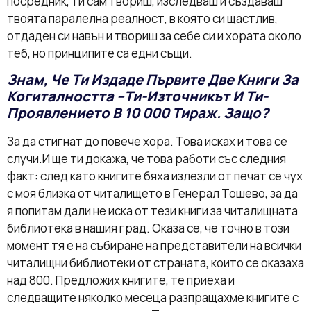
посредник, ти сам твориш, изследваш и създаваш
твоята паралелна реалност, в която си щастлив,
отдаден си навън и твориш за себе си и хората около
теб, но принципите са едни същи.
Знам, Че Ти Издаде Първите Две Книги За
Когиталността –Ти-Източникът И Ти-
Проявлението В 10 000 Тираж. Защо?
За да стигнат до повече хора. Това исках и това се
случи.И ще ти докажа, че това работи със следния
факт: след като книгите бяха излезли от печат се чух
с моя близка от читалището в Генерал Тошево, за да
я попитам дали не иска от тези книги за читалищната
библиотека в нашия град. Оказа се, че точно в този
момент тя е на събиране на представители на всички
читалищни библиотеки от страната, които се оказаха
над 800. Предложих книгите, те приеха и
следващите няколко месеца разпращахме книгите с