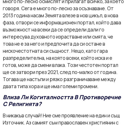
много по-лесно осмислят и прилагат всичко, за което
говоря. Сега е много по-лесно за осъзнаване. От
2013 година насам Земята влезе в нов цикъл, в нова
фаза, отвори се информационен портал, който дава
възможност на всеки да се определи дали го
интересува духовното израстване или смята, че
това не е за него и предпочита да си остане в
нискочестотната си същност. Нещо, като гара
разпределителна, на която всеки, който иска и е
готов, може да смени влака. Този честотен портал
ще се затвори през 2021, след по-малко от година.
Тогава ще настъпи и рязко разграничаване между
двата типа хора и ще има големи промени.
Влиза Ли Когиталността В Противоречие
С Религията?
В никакъв случай! Ние сме проявление на един и същ
Източник. Аз самият съм православен християнин с