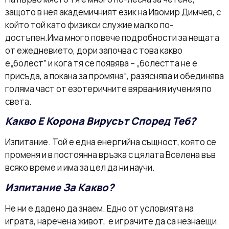
защото в нея академичният език на Ивомир Димчев, с
който той като физикси служие малко по-
достъпен.Има много повече подробности за нещата
от ежедневието, дори започва с това какво
е„болест” и кога тя се появява – „болестта не е
присъда, а покана за промяна“, разяснява и обединява
голяма част от езотеричните вярвания иучения по
света.
Какво Е Корона Вирусът Според Теб?
Изпитание. Той е една енергийна същност, която се
променя и в постоянна връзка с цялата Вселена във
всяко време и има за цел да ни научи.
Изпитание За Какво?
Не ни е дадено да знаем. Едно от условията на
играта, наречена живот, е играчите да са незнаещи.