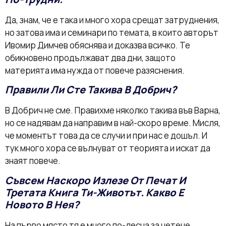
Да, знам, че е така и много хора срещат затруднения,
но затова има и семинари по темата, в които авторът
Ивомир Димчев обяснява и доказва всичко. Те
обикновено продължават два дни, защото
материята има нужда от повече разяснения.
Правили Ли Сте Такива В Добрич?
В Добрич не сме. Правихме няколко такива във Варна,
но се надявам да направим в най-скоро време. Мисля,
че моментът това да се случи и при нас е дошъл. И
тук много хора се вълнуват от теорията и искат да
знаят повече.
Съвсем Наскоро Излезе От Печат И
Третата Книга Ти-Животът. Какво Е
Новото В Нея?
На първо място тя е много по-лесна за четене,