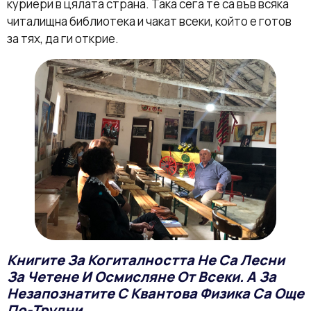
куриери в цялата страна. Така сега те са във всяка
читалищна библиотека и чакат всеки, който е готов
за тях, да ги открие.
Книгите За Когиталността Не Са Лесни
За Четене И Осмисляне От Всеки. А За
Незапознатите С Квантова Физика Са Още
По-Трудни.