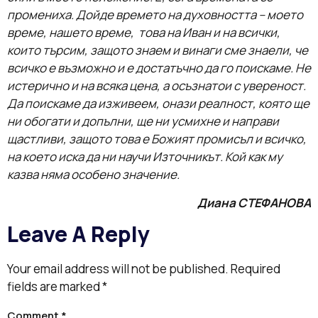
промениха. Дойде времето на духовността – моето
време, нашето време, това на Иван и на всички,
които търсим, защото знаем и винаги сме знаели, че
всичко е възможно и е достатъчно да го поискаме. Не
истерично и на всяка цена, а осъзнатои с увереност.
Да поискаме да изживеем, онази реалност, която ще
ни обогати и допълни, ще ни усмихне и направи
щастливи, защото това е Божият промисъл и всичко,
на което иска да ни научи Източникът. Кой как му
казва няма особено значение.
Диана СТЕФАНОВА
Leave A Reply
Your email address will not be published.
Required
fields are marked
*
Comment
*