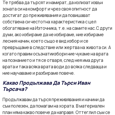
Те трябва да търсят и намират, да излизат извън
зоната си на комфорт и чрез своя опитност да
достигат до преживявания и да повишават
собствена си честотна характеристика с цел
обогатяване на Източника, т.е. на самите нас.С други
думи, ако избираме да не избираме, ние избираме
лесния начин, което също е вид избор и се
превръщаме в следствие или жертва на живота си. А
когато правим осъзнатиизбори ние чукаме на врата
на познанието и тя се отваря, след нея има друга
врата и така всяка врата води до всяка следваща и
ние научаваме и разбираме повече.
Какво Продължава Да Търси Иван
Търсача?
Продължавам да търся преживявания и начини да
съм полезен, да помагам на хората. В материален
план няма какво повече да направя. Оттеглил съм се