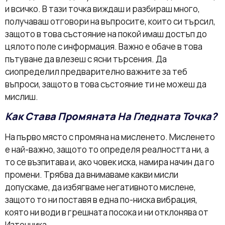
и всичко. В тази точка виждаш и разбираш много,
получаваш отговори на въпросите, които си търсил,
защото в това състояние на покой имаш достъп до
цялото поле с информация. Важно е обаче в това
пътуване да влезеш с ясни търсения. Да
сиопределил предварително важните за теб
въпроси, защото в това състояние ти не можеш да
мислиш.
Как Става Промяната На Гледната Точка?
На първо място с промяна на мисленето. Мисленето
е най-важно, защото то определя реалността ни, а
то се възпитава и, ако човек иска, намира начин да го
промени. Трябва да внимаваме какви мисли
допускаме, да избягваме негативното мислене,
защото то ни поставя в една по-ниска вибрация,
която ни води в грешната посока и ни отклонява от
Източника.