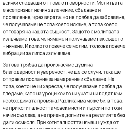
всички следващи от това отговорности. Молитвата
е всепризнат начин за лечение, сбъдване и
проявление, чрез вярата, но не трябва да забравяме,
че получаваме не това което искаме, а това което
отговаря на нашата същност. Защото с молитвата
излъчваме това, че нямаме и получаваме пак същото
– нямане. И колкото повече се молим, толкова повече
вибрации за липса излъчваме.
Затова трябва да произнасяме думи на
благодарност и увереност, че ще се случи, така ще
отправим послание за намерение и сбъдване. На
това, което не ни харесва, че получаваме трябва да
гледаме, като на уроци които ни учат и ни водят към
необходимата промяна.Разлика има може би, в това,
че при когиталността човек мисли и търси и по този
начин създава, а не приема догмите на религията без
да ги осмисля. При когиталността нямаш нужда от