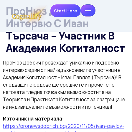
ПроНюз Добрич:
Start Here
Интервю С Иван
Търсача – Участник В
Академия Когиталност
ПроНюз Добрич провеждат уникално и подробно
интервю с един от най-вдъхновените участници в
Академия Когиталност – Иван Павлов (Търсача)! В
следващите редове ще срещнете и прочетете
неговата гледна точка към възможностите на
Теорията и Практиката Когиталност за разгръщане
на индивидуалните възможности и потенциал!
Източник на материала
:
https://pronewsdobrich.bg/2020/11/05/ivan-pavlov-