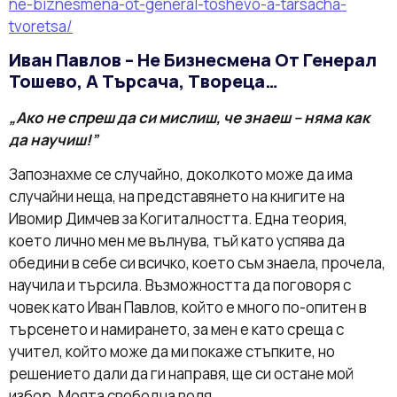
ne-biznesmena-ot-general-toshevo-a-tarsacha-
tvoretsa/
Иван Павлов – Не Бизнесмена От Генерал
Тошево, А Търсача, Твореца…
„Ако не спреш да си мислиш, че знаеш – няма как
да научиш!”
Запознахме се случайно, доколкото може да има
случайни неща, на представянето на книгите на
Ивомир Димчев за Когиталността. Една теория,
което лично мен ме вълнува, тъй като успява да
обедини в себе си всичко, което съм знаела, прочела,
научила и търсила. Възможността да поговоря с
човек като Иван Павлов, който е много по-опитен в
търсенето и намирането, за мен е като среща с
учител, който може да ми покаже стъпките, но
решението дали да ги направя, ще си остане мой
избор. Моята свободна воля.