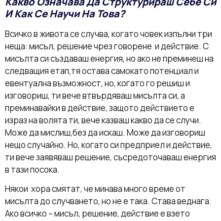
Какво Означава Да Структурираш Себе Си
И Как Се Научи На Това?
Всичко в живота се случва, когато човек изпълни три
неща: мисъл, решение чрез говорене и действие. С
мисълта си създаваш енергия, но ако не преминеш на
следващия етап,тя остава самокато потенциал и
евентуална възможност, но, когато го решиш и
изговориш, ти вече втвърдяваш мисълта си, а
преминавайки в действие, защото действието е
израз на волята ти, вече казваш какво да се случи.
Може да мислиш,без да искаш. Може да изговориш
нещо случайно. Но, когато си предприел и действие,
ти вече заявяваш решение, съсредоточаваш енергия
в тази посока.
Някои хора смятат, че минава много време от
мисълта до случването, но не е така. Става веднага.
Ако всичко – мисъл, решение, действие е взето