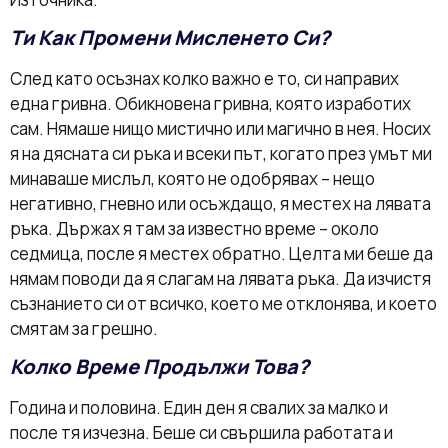
Ти Как Промени Мисленето Си?
След като осъзнах колко важно е то, си направих
една гривна. Обикновена гривна, която изработих
сам. Нямаше нищо мистично или магично в нея. Носих
я на дясната си ръка и всеки път, когато през умът ми
минаваше мислъл, която не одобрявах – нещо
негативно, гневно или осъждащо, я местех на лявата
ръка. Държах я там за известно време – около
седмица, после я местех обратно. Целта ми беше да
нямам поводи да я слагам на лявата ръка. Да изчистя
съзнанието си от всичко, което ме отклонява, и което
смятам за грешно.
Колко Време Продължи Това?
Година и половина. Един ден я свалих за малко и
после тя изчезна. Беше си свършила работата и