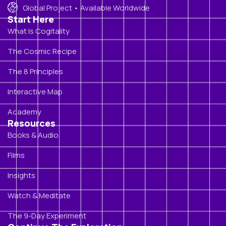
Global Project • Available Worldwide
Start Here
What Is Cogitality
The Cosmic Recipe
The 8 Principles
Interactive Map
Academy
Resources
Books & Audio
Films
Insights
Watch & Meditate
The 9-Day Experiment