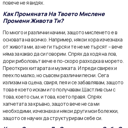
повече не я видях.
Как Промяната На Твоето Мислене
Промени Живота Ти?
По много и различни начини, защото мисленето е в
основата на всичко. Например, някои хора изчезнаха
от живота ми, аз не ги търся и те не ме търсят – вече
няма за какво да си говорим. Спрях да ходя на лов,
дори риболовът вече е по-скоро разходка в морето.
Преоткрих китарата и музиката. И преди свирех и
пеех по малко, но съвсем различни песни. Сега
излизам на сцена, свиря, пея и се забавлявам, защото
това е което искам и го получавам.Щастлив съм с
това, което съм, и това, което правя. Спрях
хапчетата за кръвно, защото вече не са ми
необходими, изчезнаха и някои други мои болежки,
защото се научих да структурирам себе си.