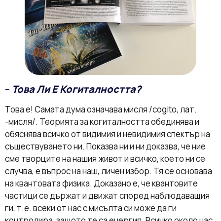
–
Това Ли Е Когиталността?
Това е! Самата дума означава мисля /cogito, лат.
-мисля/. Теорията за когиталността обединява и
обяснява всичко от видимия и невидимия спектър на
съществуването ни. Показва ни и ни доказва, че ние
сме творците на нашия живот и всичко, което ни се
случва, е въпрос на наш, личен избор. Тя се основава
на квантовата физика. Доказано е, че квантовите
частици се държат и движат според наблюдаващия
ги, т.е. всеки от нас с мисълта си може да ги
контролира, защото те са енергия. Всичко около нас