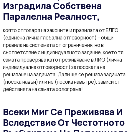
Изградила Собствена
Паралелна Реалност,
която отговаря на законите и правилата от ЕЛГО
(единена лична глобална отговорност) – общи
правила на системата от ограничения, но в
съответствие с индивидуалното задание, което тя
самата проверява като преживяване в ЛИО (лична
индивидуална отговорност) за посоката на
решаване на задачата. Дали ще се решава задачата
(посока навън) или не (посока навътре), зависи от
действията на самата холограма!
Всеки Миг Се Преживява И
Вследствие От Честотното