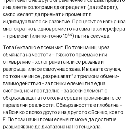
и на двете холограми да определят (да изберат),
какво желаят да приемат и променят в
индивидуалното си развитие. Процесът се извършва
многократно в едновремието на самата хиперсфера
44
– трилиони (или по-точно 10
) пъти в секунда.
Това буквално е всеки миг. По този начин, чрез
обмяната на честоти – тяхното приемане или
отхвърляне – холограмата или се развива и
разгръща, или се самоунищожава. И в двата случая,
по този начин се „разрешават“ и трилиони обмени-
взаимодействия – за всички елементи в една
система, но и поотделно – за всеки елемент с
обкръжаващата го околна среда и променящите се
паралелни реалности. Обвързаността е глобална –
на Всичко с всяко друго и на другото с Всичко, което
Е. По този начин всеки елемент може да достигне
разширяване до диапазона на Потенциала.