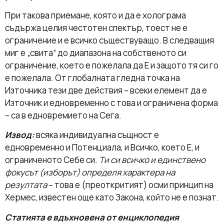
При такова приемане, която и да е холограма
съдържа целия честотен спектър, тоест не е
ограничение и е всичко съществуващо. В следващия
миг е „свита“ до диапазона на собственото си
ограничение, което е пожелала да Е и защото тя си го
е пожелала. От глобалната гледна точка на
Източника тези две действия – всеки елемент да е
Източник и едновременно с това и ограничена форма
– са в едновремието на Сега.
Извод:
всяка индивидуална същност е
едновременно и Потенциала, и Всичко, което Е, и
ограниченото Себе си.
Ти си всичко и единствено
фокусът (изборът) определя характера на
резултата
– това е (преоткритият) осми принцип на
Хермес, известен още като Закона, който не е познат.
Статията е вдъхновена от енциклопедия