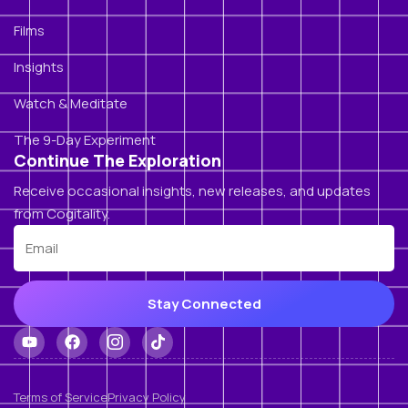
Films
Insights
Watch & Meditate
The 9-Day Experiment
Continue The Exploration
Receive occasional insights, new releases, and updates
from Cogitality.
Stay Connected
Terms of Service
Privacy Policy