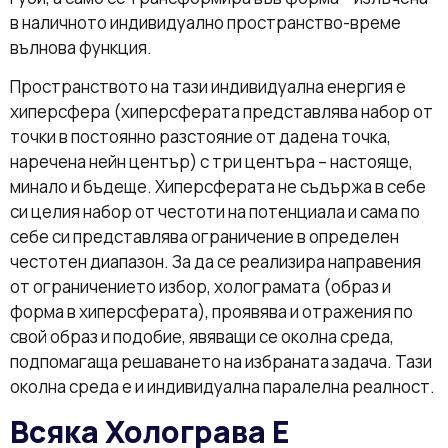
в наличното индивидуално пространство-време
вълнова функция.
Пространството на тази индивидуална енергия е
хиперсфера (хиперсферата представлява набор от
точки в постоянно разстояние от дадена точка,
наречена нейн център) с три центъра – настояще,
минало и бъдеще. Хиперсферата не съдържа в себе
си целия набор от честоти на потенциала и сама по
себе си представлява ограничение в определен
честотен диапазон. За да се реализира направения
от ограничението избор, холограмата (образ и
форма в хиперсферата), проявява и отражения по
свой образ и подобие, явяващи се околна среда,
подпомагаща решаването на избраната задача. Тази
околна среда е и индивидуална паралелна реалност.
Всяка Холограва Е