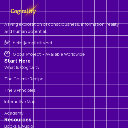
A living exploration of consciousness, information, reality,
and human potential.
hello@cogitality.net
Global Project • Available Worldwide
Start Here
What Is Cogitality
The Cosmic Recipe
The 8 Principles
Interactive Map
Academy
Resources
Books & Audio