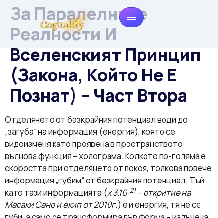
За Паралелните
Реалности И
Вселенският Принцип
(Закона, Който Не Е
Познат) – Част Втора
Отделянето от безкрайния потенциал води до
„загуба“ на информация (енергия), която се
видоизменя като проявена в пространството
вълнова функция – холограма. Колкото по-голяма е
скоростта при отделянето от покоя, толкова повече
информация „губим“ от безкрайния потенциал. Тъй
21
като тази информацията (
х 3.10-
– откритие на
Масаки Сано и екип от 2010г
.) е и енергия, тя не се
губи, а само се трансформира във форма – излъчена