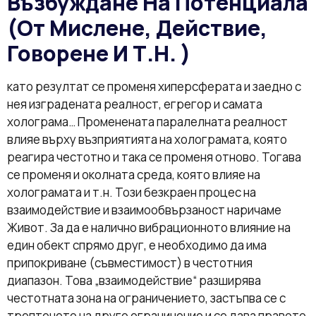
Възбуждане На Потенциала
(от Мислене, Действие,
Говорене И Т.н. )
като резултат се променя хиперсферата и заедно с
нея изградената реалност, егрегор и самата
холограма… Променената паралелната реалност
влияе върху възприятията на холограмата, която
реагира честотно и така се променя отново. Тогава
се променя и околната среда, която влияе на
холограмата и т.н. Този безкраен процес на
взаимодействие и взаимообвързаност наричаме
Живот. За да е налично вибрационното влияние на
един обект спрямо друг, е необходимо да има
припокриване (съвместимост) в честотния
диапазон. Това „взаимодействие“ разширява
честотната зона на ограничението, застъпва се с
трептенето на друго ограничение и се дава правото