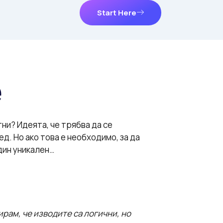
Start Here
е
ни? Идеята, че трябва да се
ед. Но ако това е необходимо, за да
дин уникален…
ирам, че изводите са логични, но