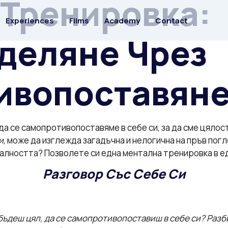
Тренировка:
Experiences
Films
Academy
Contact
деляне Чрез
ивопоставян
а се самопротивопоставяме в себе си, за да сме цялост
и
, може да изглежда загадъчна и нелогична на пръв погл
уалността? Позволете си една ментална тренировка в е
Разговор Със Себе Си
 бъдеш цял, да се самопротивопоставиш в себе си? Разб