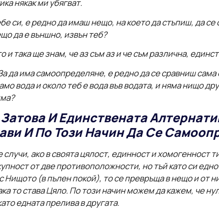
ка някак ми убягват.
 си, е редно да имаш нещо, на което да стъпиш, да се 
що да е външно, извън теб?
го и така ще знам, че аз съм аз и че съм различна, единс
За да има самоопределяне, е редно да се сравниш сама с
амо вода и около теб е вода във водата, и няма нищо друг
има?
х! Затова И Единствената Алтернати
ви И По Този Начин Да Се Самоопр
случи, ако в своята цялост, единност и хомогенност т
купност от две противоположности, но тъй като си едн
 с Нищото (в пълен покой), то се превръща в нещо и от
ка то става Цяло. По този начин можем да кажем, че ну
ато едната прелива в другата.