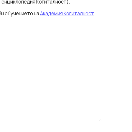
т енциклопедия Когиталност).
йн обучението на
Академия Когиталност
.