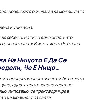
обосновеш като основа, за да можеш да го
твена и уникална.
ъс себе си, но ти си едно цяло. Като
о, освен вода, и Всичко, което Е, е вода,
ва На Нищото Е Да Се
едели, Че Е Нищо…
и се самопротивопоставиш в себе си, като
о цяло, едната противоположност по
 нищо, липсващо, се трансформира в
ла и безкрайност са двете