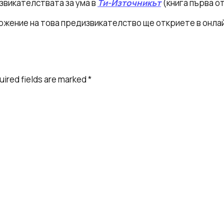
звикателствата за ума в
Ти-Източникът
(книга първа о
ожение на това предизвикателство ще откриете в онла
uired fields are marked
*