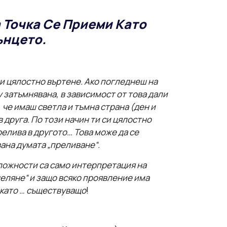
а Точка Се Приеми Като
ънцето.
 си цялостно въртене. Ако погледнеш на
ту затъмнявана, в зависимост от това дали
, че имаш светла и тъмна страна (ден и
в друга. По този начин ти си цялостно
релива в другото… Това може да се
ана думата „преливане“.
оложности са само интерпретация на
деляне“ и защо всяко проявление има
 като … съществуващо
!