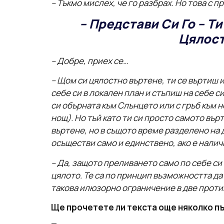
– Тъкмо мислех, че го разбрах. Но това с 
– Представи Си Го – Т
Цялост
– Добре, приех се…
– Щом си цялостно въртене, ти се въртиш и
себе си в локален план и стъпиш на себе с
си обърната към Слънцето или с гръб към н
нощ). Но тъй като ти си просто самото вър
въртене, но в същото време разделено на 
осъществи само и единствено, ако е налич
– Да, защото преливането само по себе си
цялото. Те са по принцип възможността да
такова илюзорно ограничение в две проти
Ще прочетете ли текста още няколко пъ