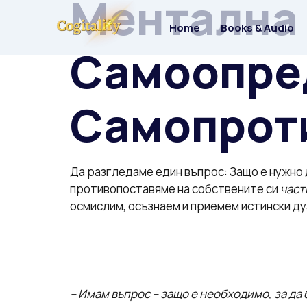
Ментална 
Home
Books & Audio
Самоопре
Самопрот
Да разгледаме един въпрос: Защо е нужно д
противопоставяме на собствените си
част
осмислим, осъзнаем и приемем истински д
– Имам въпрос – защо е необходимо, за да