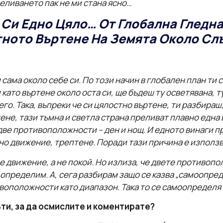
преливането пак не ми стана ясно…
и Си Едно Цяло… От Глобална Гледн
ното Въртене На Земята Около Сл
 сама около себе си. По този начин в глобален план ти
и като въртене около оста си, ще бъдеш ту осветявана, 
его. Така, въпреки че си цялостно въртене, ти разбираш
тене, тази тъмна и светла страна преливат плавно една 
две противоположности – ден и нощ. И едното винаги п
но движение, трептене. Поради тази причина е използв
 е движение, а не покой. Но излиза, че двете противоп
 определим. А, сега разбирам защо се казва „самоопре
воположности като диапазон. Така то се самоопределя
ти, за да осмислите и коментирате?