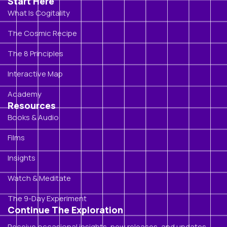
Start Here
What Is Cogitality
The Cosmic Recipe
The 8 Principles
Interactive Map
Academy
Resources
Books & Audio
Films
Insights
Watch & Meditate
The 9-Day Experiment
Continue The Exploration
Receive occasional insights, new releases, and updates