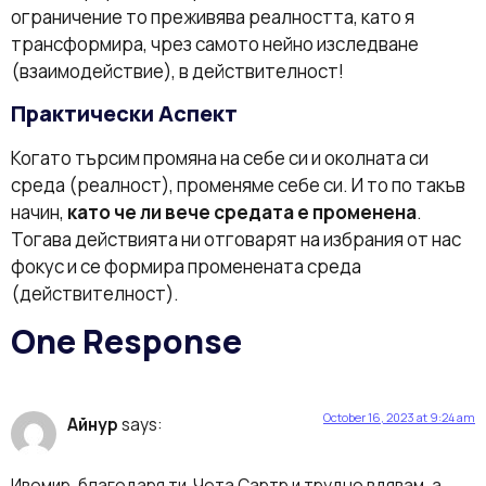
ограничение то преживява реалността, като я
трансформира, чрез самото нейно изследване
(взаимодействие), в действителност!
Практически Аспект
Когато търсим промяна на себе си и околната си
среда (реалност), променяме себе си. И то по такъв
начин,
като че ли вече средата е променена
.
Тогава действията ни отговарят на избрания от нас
фокус и се формира променената среда
(действителност).
One Response
October 16, 2023 at 9:24 am
Айнур
says:
Ивомир, благодаря ти. Чета Сартр и трудно вдявам, а