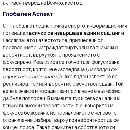
активен творец на Всичко, което Е!
Глобален Аспект
От глобална гледна точка в енерго-информационния
потенциал
всичко се извършва в един и същ миг
и
наслагването на честотите, привнесени от
проявлението, изграждат виртуалната възможна
вероятност, върху която проявлението е
фокусирано. Реализира се точно тази фокусирана
вероятност, която не е изследвана (
изследва се
единствено незнанието
). Ако даден аспект не се
реализира, той най-вероятно е вече изследван. Той
вече е знание и поради тази причина не е възможно
да бъде повторен. В момента тук и сега са налични
всички възможни вероятности, т.е. изборите на
фокус са безкрайни, но проявлението с неговото
ограничение „избира“ върху коя вероятност да се
концентрира. Така в рамките на собственото си