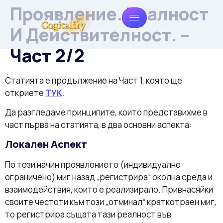
Проявление. Реалност
И Действителност. –
Част 2/2
Статията е продължение на Част 1, която ще
откриете
ТУК
.
Да разгледаме принципите, които представихме в
част първа на статията, в два основни аспекта:
Локален Аспект
По този начин проявлението (индивидуално
ограничено) миг назад „регистрира“ околна среда и
взаимодействия, които е реализирало. Привнасяйки
своите честоти към този „отминал“ краткотраен миг,
то регистрира същата тази реалност във