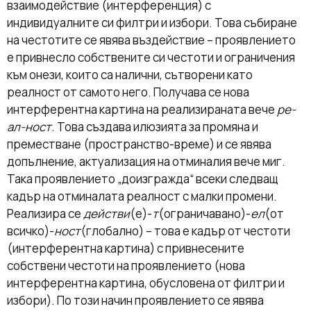
взаимодействие (интерференция) с
индивидуалните си филтри и избори. Това събиране
на честотите се явява въздействие – проявлението
е привнесло собствените си честоти и ограничения
към онези, които са налични, сътворени като
реалност от самото него. Получава се нова
интерферентна картина на реализираната вече
ре-
ал-ност
. Това създава илюзията за промяна и
преместване (пространство-време) и се явява
допълнение, актуализация на отминалия вече миг.
Така проявлението „доизгражда“ всеки следващ
кадър на отминалата реалност с малки промени.
Реализира се
действи
(е)-
т
(ограничавано)-
ел
(от
всичко)-
ност
(глобално) – това е кадър от честоти
(интерферентна картина) с привнесените
собствени честоти на проявлението (нова
интерферентна картина, обусловена от филтри и
избори). По този начин проявлението се явява